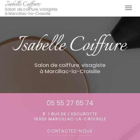
Isabelle Coiffure
Togg
Salon de coiffure, visagiste
à Marcillac-la-Croisille
navi
Aller
au
contenu
principal
Salon de coiffure, visagiste
à Marcillac-la-Croisille
05 55 27 65 74
1 RUE DE L'ESCUROTTE
19320 MARCILLAC-LA-CROISILLE
CONTACTEZ-
NOUS