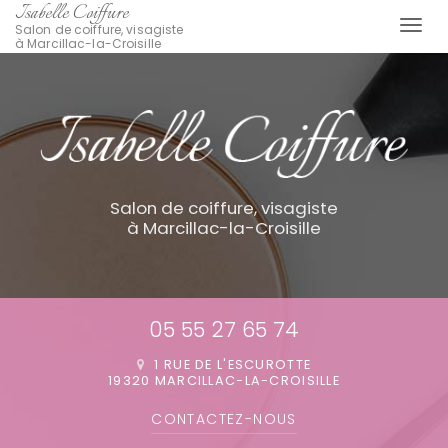
Isabelle Coiffure
Togg
Salon de coiffure, visagiste
à Marcillac-la-Croisille
navi
Aller
au
contenu
principal
Salon de coiffure, visagiste
à Marcillac-la-Croisille
05 55 27 65 74
1 RUE DE L'ESCUROTTE
19320 MARCILLAC-LA-CROISILLE
CONTACTEZ-
NOUS