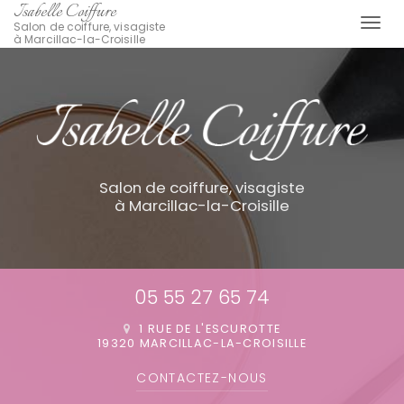
Isabelle Coiffure
Togg
Salon de coiffure, visagiste
à Marcillac-la-Croisille
navi
Aller
au
contenu
principal
Salon de coiffure, visagiste
à Marcillac-la-Croisille
05 55 27 65 74
1 RUE DE L'ESCUROTTE
19320 MARCILLAC-LA-CROISILLE
CONTACTEZ-
NOUS