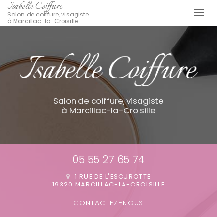
Isabelle Coiffure
Togg
Salon de coiffure, visagiste
à Marcillac-la-Croisille
navi
Aller
au
contenu
principal
Salon de coiffure, visagiste
à Marcillac-la-Croisille
05 55 27 65 74
1 RUE DE L'ESCUROTTE
19320 MARCILLAC-LA-CROISILLE
CONTACTEZ-
NOUS