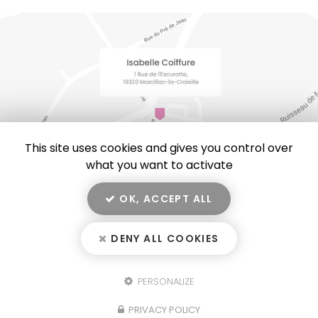
This site uses cookies and gives you control over
what you want to activate
OK, ACCEPT ALL
En savoir +
Isabelle Coiffure, salon de coiffure, visagiste
à Marcillac-la-Croisille
DENY ALL COOKIES
Isabelle Coiffure
Mentions légales
-
Plan du site
-
Liens utiles
-
Secteur
-
Cookies
PERSONALIZE
Fermer
Création et référencement de site Internet
Notre savoir-faire : Salon de coiffure à Marcillac-la-
PRIVACY POLICY
Demande de Devis
Croisille