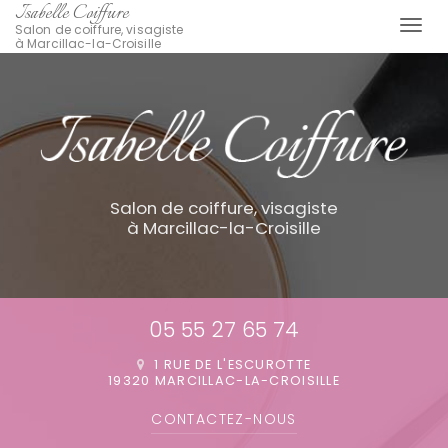
Isabelle Coiffure
Togg
Salon de coiffure, visagiste
à Marcillac-la-Croisille
navi
Aller
au
contenu
principal
Salon de coiffure, visagiste
à Marcillac-la-Croisille
05 55 27 65 74
1 RUE DE L'ESCUROTTE
19320 MARCILLAC-LA-CROISILLE
CONTACTEZ-
NOUS